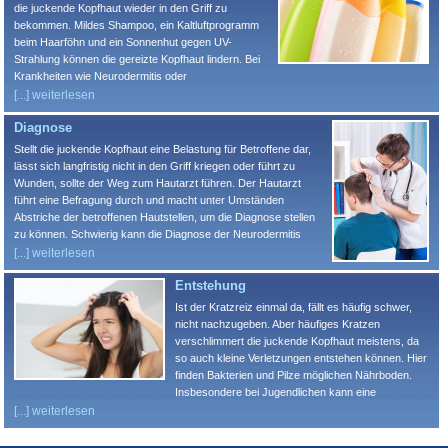
die juckende Kopfhaut wieder in den Griff zu
bekommen. Mildes Shampoo, ein Kaltluftprogramm
beim Haarföhn und ein Sonnenhut gegen UV-
Strahlung können die gereizte Kopfhaut lindern. Bei
Krankheiten wie Neurodermitis oder
Schuppenflechte sind langfristige Therapien
[...] weiterlesen
notwendig, um eine Besserung zu erzielen. Die
Diagnose
richtige Pflege kann aber auch hier eine Linderung
der Symptome verschaffen und das Auftreten der
Stellt die juckende Kopfhaut eine Belastung für Betroffene dar,
Schübe verlangsamen. Hier gilt, die Pflege muss auf
lässt sich langfristig nicht in den Griff kriegen oder führt zu
die individuellen Bedürfnisse der eigenen Haut
Wunden, sollte der Weg zum Hautarzt führen. Der Hautarzt
angepasst werden. Bei der Suche nach der
führt eine Befragung durch und macht unter Umständen
richtigen Pflege kann der Hautarzt helfen.
Abstriche der betroffenen Hautstellen, um die Diagnose stellen
zu können. Schwierig kann die Diagnose der Neurodermitis
werden. Bei einer Ekzemverteilung in Ellenbeugen, Gesicht und
[...] weiterlesen
Handrücken kann sie zwar in der Regel identifiziert werden, es
Entstehung
verläuft aber nicht jede Neurodermitiserkrankung so.
Neurodermitis kann bei Betroffenen deutlich von ihrem
Ist der Kratzreiz einmal da, fällt es häufig schwer,
typischen Erscheinungsbild abweichen und birgt so die
nicht nachzugeben. Aber häufiges Kratzen
Möglichkeit, mit einer anderen Hauterkrankung verwechselt zu
verschlimmert die juckende Kopfhaut meistens, da
werden.
so auch kleine Verletzungen entstehen können. Hier
finden Bakterien und Pilze möglichen Nährboden.
Insbesondere bei Jugendlichen kann eine
vermehrte Talgproduktion, die sogenannte
[...] weiterlesen
Seborrhö, zur Entstehung einer juckenden Kopfhaut
führen. Hier spielt der veränderte Hormonhaushalt