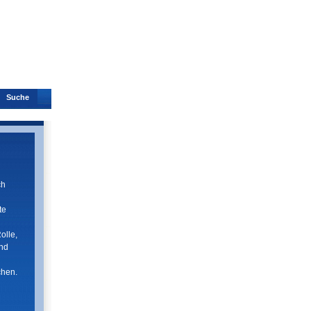
ch
te
olle,
und
chen.