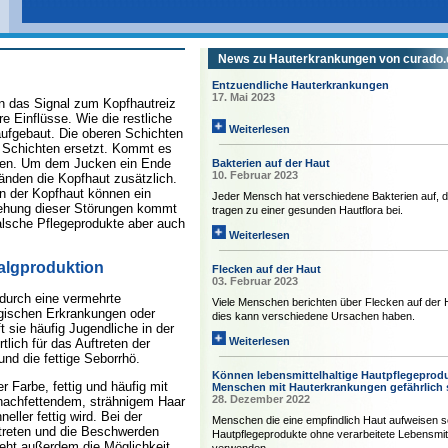
News zu Hauterkrankungen von curado.
Entzuendliche Hauterkrankungen
17. Mai 2023
rn das Signal zum Kopfhautreiz
e Einflüsse. Wie die restliche
Weiterlesen
ufgebaut. Die oberen Schichten
n Schichten ersetzt. Kommt es
ehen. Um dem Jucken ein Ende
Bakterien auf der Haut
10. Februar 2023
änden die Kopfhaut zusätzlich.
n der Kopfhaut können ein
Jeder Mensch hat verschiedene Bakterien auf, d
tehung dieser Störungen kommt
tragen zu einer gesunden Hautflora bei.
alsche Pflegeprodukte aber auch
Weiterlesen
algproduktion
Flecken auf der Haut
03. Februar 2023
 durch eine vermehrte
Viele Menschen berichten über Flecken auf der 
ogischen Erkrankungen oder
dies kann verschiedene Ursachen haben.
t sie häufig Jugendliche in der
Weiterlesen
lich für das Auftreten der
nd die fettige Seborrhö.
Können lebensmittelhaltige Hautpflegeprodu
 Farbe, fettig und häufig mit
Menschen mit Hauterkrankungen gefährlich 
28. Dezember 2022
l nachfettendem, strähnigem Haar
ller fettig wird. Bei der
Menschen die eine empfindlich Haut aufweisen so
treten und die Beschwerden
Hautpflegeprodukte ohne verarbeitete Lebensmit
eht außerdem die Möglichkeit