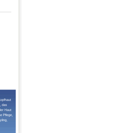
Kopfhaut
, das
 der Haut
e Pflege,
yling,
nnen die