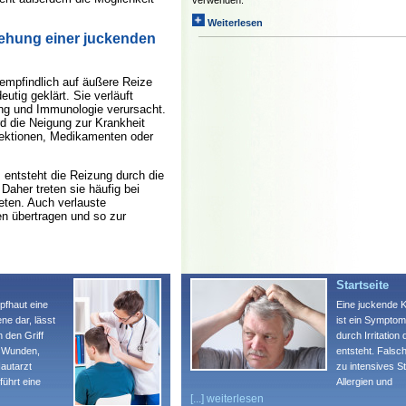
verwenden.
Weiterlesen
tehung einer juckenden
rempfindlich auf äußere Reize
eutig geklärt. Sie verläuft
ung und Immunologie verursacht.
rd die Neigung zur Krankheit
fektionen, Medikamenten oder
 entsteht die Reizung durch die
Daher treten sie häufig bei
eten. Auch verlauste
n übertragen und so zur
Startseite
opfhaut eine
Eine juckende 
ene dar, lässt
ist ein Symptom
in den Griff
durch Irritation
u Wunden,
entsteht. Falsch
autarzt
zu intensives St
führt eine
Allergien und
 macht unter
Krankheiten kö
[...] weiterlesen