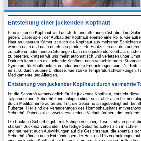
Entstehung einer juckenden Kopfhaut
Eine juckende Kopfhaut wird durch Botenstoffe ausgelöst, die dem Gehi
geben. Dabei spielt der Aufbau der Kopfhaut ebenso eine Rolle, wie äußer
Haut an unserem Körper ist auch die Kopfhaut aus mehreren Schichten a
werden nach und nach durch neu produzierte Hautzellen aus den untere
zu äußeren oder inneren Störungen kann eine juckende Kopfhaut entst
zu bereiten, kratzen wir uns meist automatisch und verletzen unter Umst
Dadurch kann sich die juckende Kopfhaut noch verschlimmern. Störunge
Symptom für Hautkrankheiten oder andere Erkrankungen sein. Zur Ents
es z. B. durch äußere Einflüsse, wie starke Temperaturschwankungen, f
Medikamente und Allergien.
Entstehung von juckender Kopfhaut durch vermehrte T
Ist die Seborrhö verantwortlich für die juckende Kopfhaut, entsteht diese
Talgproduktion. Seborrhö kann anlagebedingt sein, aber auch bei neurol
durch Medikamente auftreten. Tritt die Seborrhö anlagebedingt auf, betriff
Pubertät. Hier sind die Veränderungen des Hormonhaushalts mitverantwort
Seborrhö. Dabei gibt es zwei verschiedene Verlaufsformen, die trockene u
Die trockene Seborrhö geht mit Schuppen einher, diese sind von gelblicher
starkem Juckreiz verbunden. Die fettige Seborrhö äußert sich in schnel
und hat meist auch Auswirkungen auf die Gesichtshaut, die ebenfalls schne
Seborrhö können auch Entzündungen der Haut und Pilzerkrankungen auf
einer juckenden Kopfhaut noch verschlimmern. Bei schweren Fällen best