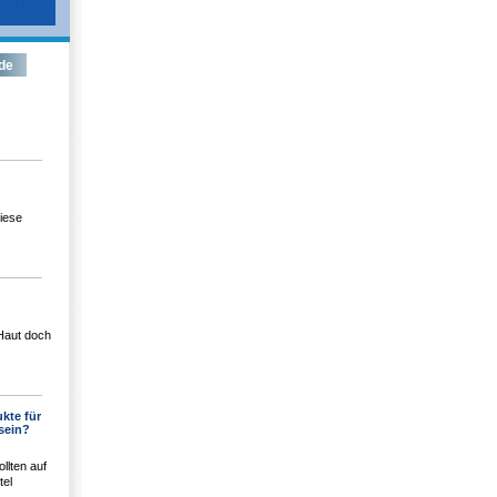
de
iese
Haut doch
kte für
sein?
llten auf
tel