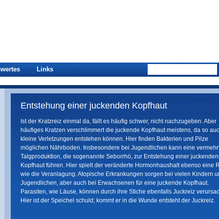
wertes
Links
Entstehung einer juckenden Kopfhaut
Ist der Kratzreiz einmal da, fällt es häufig schwer, nicht nachzugeben. Aber
häufiges Kratzen verschlimmert die juckende Kopfhaut meistens, da so au
kleine Verletzungen entstehen können. Hier finden Bakterien und Pilze
möglichen Nährboden. Insbesondere bei Jugendlichen kann eine vermehr
Talgproduktion, die sogenannte Seborrhö, zur Entstehung einer juckenden
Kopfhaut führen. Hier spielt der veränderte Hormonhaushalt ebenso eine R
wie die Veranlagung. Atopische Erkrankungen sorgen bei vielen Kindern 
Jugendlichen, aber auch bei Erwachsenen für eine juckende Kopfhaut.
Parasiten, wie Läuse, können durch ihre Stiche ebenfalls Juckreiz verursa
Hier ist der Speichel schuld; kommt er in die Wunde entsteht der Juckreiz.