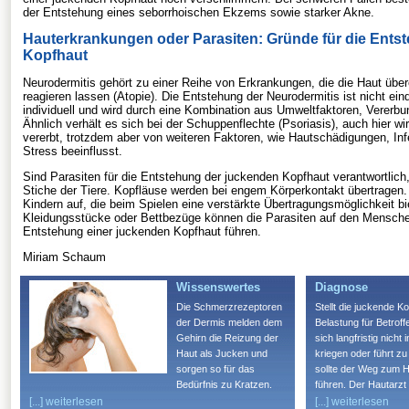
der Entstehung eines seborrhoischen Ekzems sowie starker Akne.
Hauterkrankungen oder Parasiten: Gründe für die Ents
Kopfhaut
Neurodermitis gehört zu einer Reihe von Erkrankungen, die die Haut übe
reagieren lassen (Atopie). Die Entstehung der Neurodermitis ist nicht eind
individuell und wird durch eine Kombination aus Umweltfaktoren, Vererb
Ähnlich verhält es sich bei der Schuppenflechte (Psoriasis), auch hier wi
vererbt, trotzdem aber von weiteren Faktoren, wie Hautschädigungen, In
Stress beeinflusst.
Sind Parasiten für die Entstehung der juckenden Kopfhaut verantwortlich,
Stiche der Tiere. Kopfläuse werden bei engem Körperkontakt übertragen. 
Kindern auf, die beim Spielen eine verstärkte Übertragungsmöglichkeit bi
Kleidungsstücke oder Bettbezüge können die Parasiten auf den Mensche
Entstehung einer juckenden Kopfhaut führen.
Miriam Schaum
Wissenswertes
Diagnose
Die Schmerzrezeptoren
Stellt die juckende K
der Dermis melden dem
Belastung für Betroff
Gehirn die Reizung der
sich langfristig nicht 
Haut als Jucken und
kriegen oder führt z
sorgen so für das
sollte der Weg zum H
Bedürfnis zu Kratzen.
führen. Der Hautarzt 
Es handelt sich in den
Befragung durch und
[...] weiterlesen
[...] weiterlesen