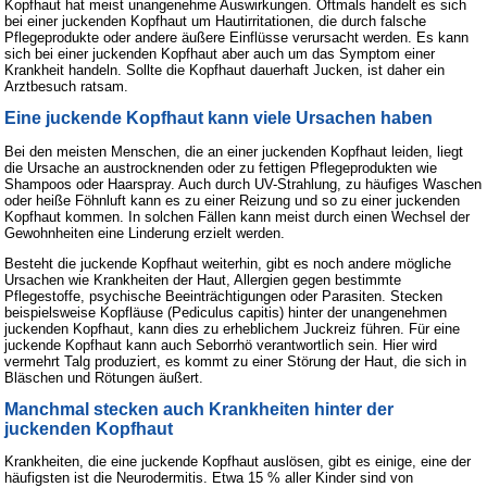
Kopfhaut hat meist unangenehme Auswirkungen. Oftmals handelt es sich
richtigen Pflege kann der Hautarzt helfen.
bei einer juckenden Kopfhaut um Hautirritationen, die durch falsche
Pflegeprodukte oder andere äußere Einflüsse verursacht werden. Es kann
sich bei einer juckenden Kopfhaut aber auch um das Symptom einer
Krankheit handeln. Sollte die Kopfhaut dauerhaft Jucken, ist daher ein
Arztbesuch ratsam.
Eine juckende Kopfhaut kann viele Ursachen haben
Bei den meisten Menschen, die an einer juckenden Kopfhaut leiden, liegt
die Ursache an austrocknenden oder zu fettigen Pflegeprodukten wie
Shampoos oder Haarspray. Auch durch UV-Strahlung, zu häufiges Waschen
oder heiße Föhnluft kann es zu einer Reizung und so zu einer juckenden
Kopfhaut kommen. In solchen Fällen kann meist durch einen Wechsel der
Gewohnheiten eine Linderung erzielt werden.
Besteht die juckende Kopfhaut weiterhin, gibt es noch andere mögliche
Ursachen wie Krankheiten der Haut, Allergien gegen bestimmte
Pflegestoffe, psychische Beeinträchtigungen oder Parasiten. Stecken
beispielsweise Kopfläuse (Pediculus capitis) hinter der unangenehmen
juckenden Kopfhaut, kann dies zu erheblichem Juckreiz führen. Für eine
juckende Kopfhaut kann auch Seborrhö verantwortlich sein. Hier wird
vermehrt Talg produziert, es kommt zu einer Störung der Haut, die sich in
Bläschen und Rötungen äußert.
Manchmal stecken auch Krankheiten hinter der
juckenden Kopfhaut
Krankheiten, die eine juckende Kopfhaut auslösen, gibt es einige, eine der
häufigsten ist die Neurodermitis. Etwa 15 % aller Kinder sind von