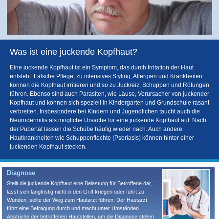
Was ist eine juckende Kopfhaut?
Eine juckende Kopfhaut ist ein Symptom, das durch Irritation der Haut
entsteht. Falsche Pflege, zu intensives Styling, Allergien und Krankheiten
können die Kopfhaut irritieren und so zu Juckreiz, Schuppen und Rötungen
führen. Ebenso sind auch Parasiten, wie Läuse, Verursacher von juckender
Kopfhaut und können sich speziell in Kindergarten und Grundschule rasant
verbreiten. Insbesondere bei Kindern und Jugendlichen taucht auch die
Neurodermitis als mögliche Ursache für eine juckende Kopfhaut auf. Nach
der Pubertät lassen die Schübe häufig wieder nach. Auch andere
Hautkrankheiten wie Schuppenflechte (Psoriasis) können hinter einer
juckenden Kopfhaut stecken.
Diagnose
Stellt die juckende Kopfhaut eine Belastung für Betroffene dar,
lässt sich langfristig nicht in den Griff kriegen oder führt zu
Wunden, sollte der Weg zum Hautarzt führen. Der Hautarzt
führt eine Befragung durch und macht unter Umständen
Abstriche der betroffenen Hautstellen, um die Diagnose stellen