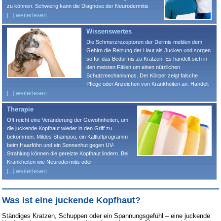
zu können. Schwierig kann die Diagnose der Neurodermitis
werden. Bei einer Ekzemverteilung in Ellenbeugen, Gesicht und
[...] weiterlesen
Handrücken kann sie zwar in der Regel identifiziert werden, es
Wissenswertes
verläuft aber nicht jede Neurodermitiserkrankung so.
Neurodermitis kann bei Betroffenen deutlich von ihrem
Die Schmerzrezeptoren der Dermis melden dem
typischen Erscheinungsbild abweichen und birgt so die
Gehirn die Reizung der Haut als Jucken und sorgen
Möglichkeit, mit einer anderen Hauterkrankung verwechselt zu
so für das Bedürfnis zu Kratzen. Es handelt sich in
werden.
den meisten Fällen um einen nützlichen
Schutzmechanismus. Der Körper zeigt falsche
Pflege oder Anzeichen von Krankheiten an. Handelt
es sich als Ursache um eine trockene Kopfhaut,
[...] weiterlesen
verschaffen Hausmittel, wie z. B. Öle, die bei einer
Therapie
juckenden Kopfhaut als Kur eingesetzt werden
können, Hilfe. Ebenfalls schnelle Hilfe verspricht
Oft reicht eine Veränderung der Gewohnheiten, um
meist die Reduktion der Haarwäschen, das lässt
die juckende Kopfhaut wieder in den Griff zu
der Kopfhaut Zeit zur Entspannung und
bekommen. Mildes Shampoo, ein Kaltluftprogramm
Selbstregulierung.
beim Haarföhn und ein Sonnenhut gegen UV-
Strahlung können die gereizte Kopfhaut lindern. Bei
Krankheiten wie Neurodermitis oder
Schuppenflechte sind langfristige Therapien
[...] weiterlesen
notwendig, um eine Besserung zu erzielen. Die
richtige Pflege kann aber auch hier eine Linderung
der Symptome verschaffen und das Auftreten der
Was ist eine juckende Kopfhaut?
Schübe verlangsamen. Hier gilt, die Pflege muss auf
die individuellen Bedürfnisse der eigenen Haut
Ständiges Kratzen, Schuppen oder ein Spannungsgefühl – eine juckende
angepasst werden. Bei der Suche nach der