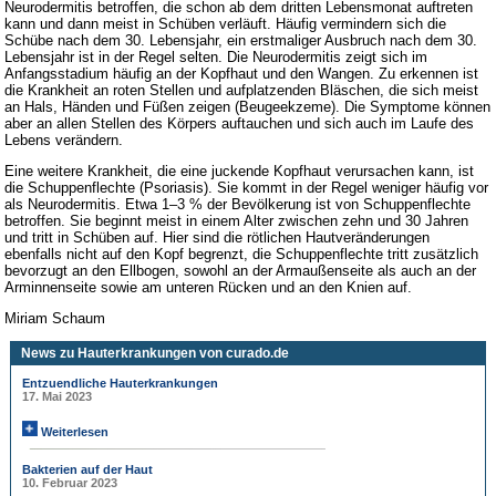
Neurodermitis betroffen, die schon ab dem dritten Lebensmonat auftreten
kann und dann meist in Schüben verläuft. Häufig vermindern sich die
Schübe nach dem 30. Lebensjahr, ein erstmaliger Ausbruch nach dem 30.
Lebensjahr ist in der Regel selten. Die Neurodermitis zeigt sich im
Anfangsstadium häufig an der Kopfhaut und den Wangen. Zu erkennen ist
die Krankheit an roten Stellen und aufplatzenden Bläschen, die sich meist
an Hals, Händen und Füßen zeigen (Beugeekzeme). Die Symptome können
aber an allen Stellen des Körpers auftauchen und sich auch im Laufe des
Lebens verändern.
Eine weitere Krankheit, die eine juckende Kopfhaut verursachen kann, ist
die Schuppenflechte (Psoriasis). Sie kommt in der Regel weniger häufig vor
als Neurodermitis. Etwa 1–3 % der Bevölkerung ist von Schuppenflechte
betroffen. Sie beginnt meist in einem Alter zwischen zehn und 30 Jahren
und tritt in Schüben auf. Hier sind die rötlichen Hautveränderungen
ebenfalls nicht auf den Kopf begrenzt, die Schuppenflechte tritt zusätzlich
bevorzugt an den Ellbogen, sowohl an der Armaußenseite als auch an der
Arminnenseite sowie am unteren Rücken und an den Knien auf.
Miriam Schaum
News zu Hauterkrankungen von curado.de
Entzuendliche Hauterkrankungen
17. Mai 2023
Weiterlesen
Bakterien auf der Haut
10. Februar 2023